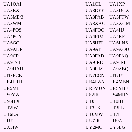
UA1QAI
UA1QL
UA1XP
UA3BX
UA3DEE
UA3DGX
UA3ME/3
UA3PAB
UA3PTW
UA3WM
UA3XAC
UA3XGM
UA4FOS
UA4FQO
UA4HJ
UA4PCY
UA4PJM
UA4RF
UA6GC
UA6HFI
UA6LNS
UA9ADP
UA9AE
UA9AOU
UA9CP
UA9FAD
UA9FAQ
UA9JNT
UA9JRE
UA9JRF
UA9UAU
UA9UIZ
UA9ZBQ
UN7ECK
UN7ECN
UN7IY
UR4LRH
UR4LWA
UR4MBN
UR5MIJ
UR5MUN
UR5YBF
US0YW
US2IR
US4MHN
US6ITX
UT0H
UT0IH
UT2IW
UT3LK
UT3LL
UT6EA
UT6MW
UT7E
UU7J
UU7JR
UU9A
UX3IW
UY2MQ
UY5LG