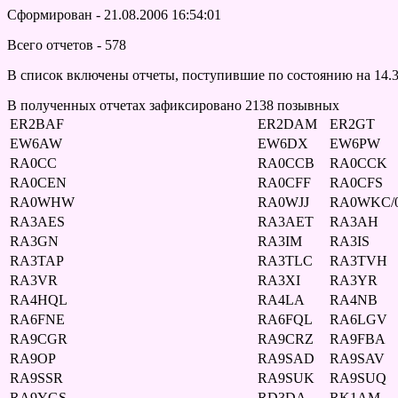
Сформирован - 21.08.2006 16:54:01
Всего отчетов - 578
В список включены отчеты, поступившие по состоянию на 14.
В полученных отчетах зафиксировано 2138 позывных
ER2BAF
ER2DAM
ER2GT
EW6AW
EW6DX
EW6PW
RA0CC
RA0CCB
RA0CCK
RA0CEN
RA0CFF
RA0CFS
RA0WHW
RA0WJJ
RA0WKC/
RA3AES
RA3AET
RA3AH
RA3GN
RA3IM
RA3IS
RA3TAP
RA3TLC
RA3TVH
RA3VR
RA3XI
RA3YR
RA4HQL
RA4LA
RA4NB
RA6FNE
RA6FQL
RA6LGV
RA9CGR
RA9CRZ
RA9FBA
RA9OP
RA9SAD
RA9SAV
RA9SSR
RA9SUK
RA9SUQ
RA9YGS
RD3DA
RK1AM