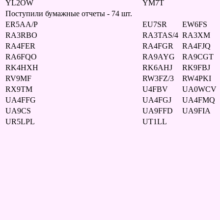
YL2OW
YM7T
Поступили бумажные отчеты - 74 шт.
ER5AA/P
EU7SR
EW6FS
RA3RBO
RA3TAS/4
RA3XM
RA4FER
RA4FGR
RA4FJQ
RA6FQO
RA9AYG
RA9CGT
RK4HXH
RK6AHJ
RK9FBJ
RV9MF
RW3FZ/3
RW4PKI
RX9TM
U4FBV
UA0WCV
UA4FFG
UA4FGJ
UA4FMQ
UA9CS
UA9FFD
UA9FIA
UR5LPL
UT1LL