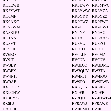
RK3EWB
RK3EWW
RK3MWC
RK3YWT
RK3YWW
RK3YZA
RK6MF
RK6YYY
RK6YZZ
RK9AXC
RK9CWZ
RK9FWT
RK9SWM
RK9UC
RK9UWT
RN3RDU
RN4NF
RN6AO
RU1AA
RU1AC
RU3AA/3
RU3VT
RU3VU
RU3ZO
RU9SR
RU9TO
RU9TR
RV6BO
RV6LLE
RV6MA
RV9JD
RV9UB
RV9UV
RW3BP
RW3DJO
RW3DMQ
RW3PX
RW3QUV
RW3TA
RW4NH
RW4PEI
RW4PJQ
RW9AE
RW9FO
RW9FWB
RX3DUR
RX3QFN
RX3RG
RX9CHW
RX9FB
RX9FR
RZ3BY/3
RZ3QD
RZ4HWF/4
RZ6LJ
RZ9AWJ
RZ9AWK
UA0CJH
UA0CMO
UA0CO